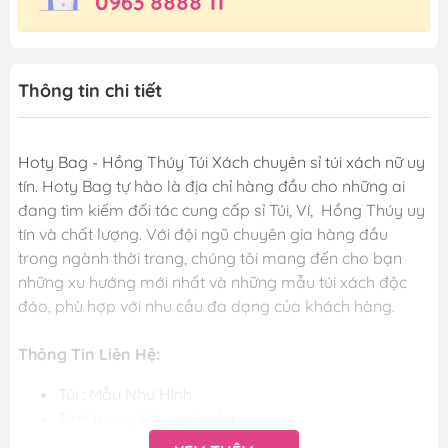
0963 8888 11
Thông tin chi tiết
Hoty Bag - Hồng Thúy Túi Xách chuyên sỉ túi xách nữ uy
tín. Hoty Bag tự hào là địa chỉ hàng đầu cho những ai
đang tìm kiếm đối tác cung cấp sỉ Túi, Ví, Hồng Thúy uy
tín và chất lượng. Với đội ngũ chuyên gia hàng đầu
trong ngành thời trang, chúng tôi mang đến cho bạn
những xu hướng mới nhất và những mẫu túi xách độc
đáo, phù hợp với nhu cầu đa dạng của khách hàng.
Thông Tin Liên Hệ:
Túi : Mẫu Như Hình
Tình trạng: Hàng có sẵn
Kích thước: Kèm theo hình sản phẩm