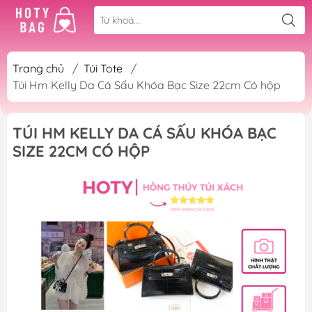
Trang chủ
/
Túi Tote
/
Túi Hm Kelly Da Cá Sấu Khóa Bạc Size 22cm Có hộp
TÚI HM KELLY DA CÁ SẤU KHÓA BẠC
SIZE 22CM CÓ HỘP