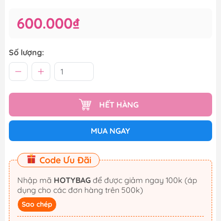
600.000₫
Số lượng:
HẾT HÀNG
MUA NGAY
Code Ưu Đãi
Nhập mã
HOTYBAG
để được giảm ngay 100k (áp
dụng cho các đơn hàng trên 500k)
Sao chép