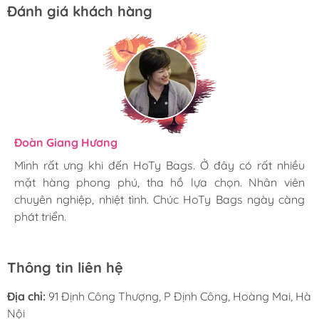
Đánh giá khách hàng
Hương Suri
Đoàn Giang Hương
Ngọc Anh
Mình rất ưng khi đến HoTy Bags. Ở đây có rất nhiều
Mình rất ưng khi đến HoTy Bags. Ở đây có rất nhiều
Mình rất ưng khi đến HoTy Bags. Ở đây có rất nhiều
mặt hàng phong phú, tha hồ lựa chọn. Nhân viên
mặt hàng phong phú, tha hồ lựa chọn. Nhân viên
mặt hàng phong phú, tha hồ lựa chọn. Nhân viên
chuyên nghiệp, nhiệt tình. Chúc HoTy Bags ngày càng
chuyên nghiệp, nhiệt tình. Chúc HoTy Bags ngày càng
chuyên nghiệp, nhiệt tình. Chúc HoTy Bags ngày càng
phát triển.
phát triển.
phát triển.
Thông tin liên hệ
Địa chỉ:
91 Định Công Thượng, P Định Công, Hoàng Mai, Hà
Nội