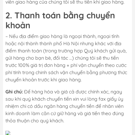
viên giao hàng của chúng tôi sẽ thu tiền khi giao hàng.
2. Thanh toán bằng chuyển
khoản
– Nếu địa điểm giao hàng là ngoại thành, ngoại tỉnh
hoặc nội thành thành phố Hà Nội nhưng khác với địa
điểm thanh toán (trong trường hợp Quý khách gửi quà,
gửi hàng cho bạn bè, đối tác …) chúng tôi sẽ thu tiền
trước 100% giá trị đơn hàng + phí vận chuyển theo cước
phí tính trong chinh sách vận chuyển bằng phương thức
chuyển khoản trước khi giao hàng.
Ghi chú:
Để hàng hóa và giá cả được chính xác, ngay
sau khi quý khách chuyển tiền xin vui lòng fax giấy ủy
nhiệm chi có dấu ngân hàng chuyển tiền để nhân viên
kinh doanh làm căn cứ giữ hàng và giá tiền theo đúng
thỏa thuận cho quý khách.