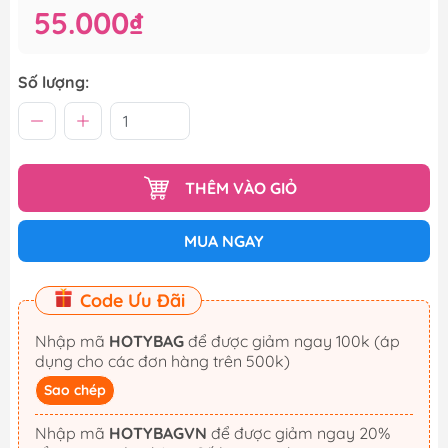
55.000₫
Số lượng:
THÊM VÀO GIỎ
MUA NGAY
Code Ưu Đãi
Nhập mã
HOTYBAG
để được giảm ngay 100k (áp
dụng cho các đơn hàng trên 500k)
Sao chép
Nhập mã
HOTYBAGVN
để được giảm ngay 20%