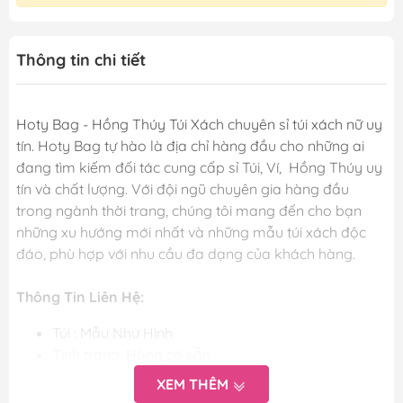
Thông tin chi tiết
Hoty Bag - Hồng Thúy Túi Xách chuyên sỉ túi xách nữ uy
tín. Hoty Bag tự hào là địa chỉ hàng đầu cho những ai
đang tìm kiếm đối tác cung cấp sỉ Túi, Ví, Hồng Thúy uy
tín và chất lượng. Với đội ngũ chuyên gia hàng đầu
trong ngành thời trang, chúng tôi mang đến cho bạn
những xu hướng mới nhất và những mẫu túi xách độc
đáo, phù hợp với nhu cầu đa dạng của khách hàng.
Thông Tin Liên Hệ:
Túi : Mẫu Như Hình
Tình trạng: Hàng có sẵn
Kích thước: Kèm theo hình sản phẩm
XEM THÊM
Màu Sắc: Các màu trong phân loại