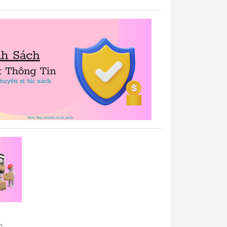
ong, nhân viên kế toán sẽ gửi lại quý khách
op