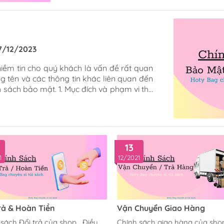
Bóp Đựng Tiền
Hà Nội – Ngay khi quý khách thanh toán x
hóa đơn tài...
27/12/2023
iềm tin cho quý khách là vấn đề rất quan
ùng tên và các thông tin khác liên quan đến
 sách bảo mật. 1. Mục đích và phạm vi thu
 yếu trên website hongthuytuixach.vn bao
mật khẩu đăng nhập, địa chỉ khách hàng
ngthuytuixach.vn cần thành viên cung cấp
13
1
12/2021
rả & Hoàn Tiền
Vận Chuyển Giao Hàng
sách Đổi trả của shop Điều
Chính sách giao hàng của sh