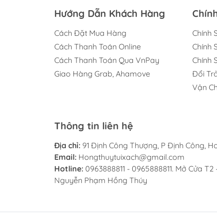
Hướng Dẫn Khách Hàng
Chín
Cách Đặt Mua Hàng
Chính 
Cách Thanh Toán Online
Chính 
Cách Thanh Toán Qua VnPay
Chính 
Giao Hàng Grab, Ahamove
Đổi Tr
Vận Ch
Thông tin liên hệ
Địa chỉ:
91 Định Công Thượng, P Định Công, H
Email:
Hongthuytuixach@gmail.com
Hotline:
0963888811 - 0965888811. Mở Cửa T2 
Nguyễn Phạm Hồng Thúy