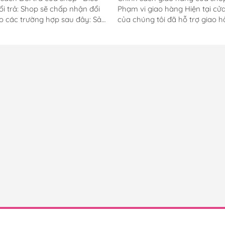
ổi trả: Shop sẽ chấp nhận đổi
Phạm vi giao hàng Hiện tại cử
o các trường hợp sau đây: Sản
của chúng tôi đã hỗ trợ giao 
bị hư hỏng do quá trình vận
trên toàn quốc. Dù bạn có ở b
n. Ví dụ: sản phẩm bị ướt hoặc
nơi đâu trên lãnh thổ Việt Nam
bẩn hay lem mưc, sản phẩm
chúng tôi đều có thể gửi hàng 
 còn hình dạng giống như ban
tiếp đến tận tay của bạn. Thời 
Sản phẩm bị hư hỏng trong quá
giao hàng Đối với khách hàng ở
sản xuất. Ví dụ: khóa hư không
trung tâm các thành phố lớn 
ợc không có dây đeo, móc
Chí Minh - Đà Nẵng - Hà Nội th
không bấm được, … Sản phẩm
gian giao hàng sẽ từ 02 - 03 n
 giống như những gì bạn được
làm việc. Đối với khách hàng 
thấy và nhìn ở trên website
tỉnh, thành phố còn lại thì thời 
 nhân viên tư vấn. Ví dụ:...
giao hàng...