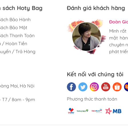
h sách Hoty Bag
Đánh giá khách hàng
Sách Bảo Hành
Hương S
Đoàn Gi
Ngọc An
Sách Bảo Mật
Mình rất
Mình rất
Mình rất
Sách Thanh Toán
mặt hàn
mặt hàn
mặt hàn
ả / Hoàn Tiền
chuyên n
chuyên n
chuyên n
uyển / Trả Hàng
phát triển
phát triển
phát triển
Kết nối với chúng tôi
oàng Mai, Hà Nội
Phương thức thanh toán
- T7 / 8am - 9pm