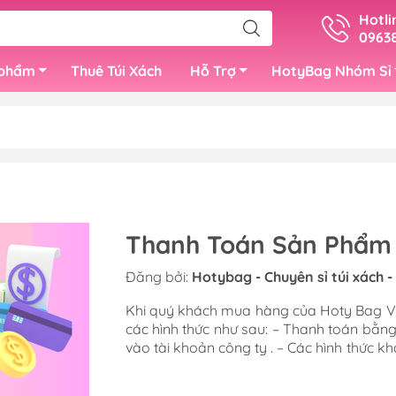
Hotli
09638
 phẩm
Thuê Túi Xách
Hỗ Trợ
HotyBag Nhóm Sỉ
Super
Hôp Nam Châm Size 30cm
Túi Giấy Nhỏ (
ẵn
Hộp Nam Châm Size 38cm
Túi Giấy Size T
Combo Bộ Hộp Nam
Túi Giấy Size L
Thanh Toán Sản Phẩm
Châm
Đăng bởi:
Hotybag - Chuyên sỉ túi xách 
eo Vai
Khi quý khách mua hàng của Hoty Bag Vi
các hình thức như sau: – Thanh toán bằn
Clutch Cầm Tay
Khăn Quấn Quai
vào tài khoản công ty . – Các hình thức kh
Thanh toán trực tiếp tại Công ty Quý kh
Ví Đựng Thẻ
Charm Móc Tre
công ty ngay khi mua hàng tại: Showroo