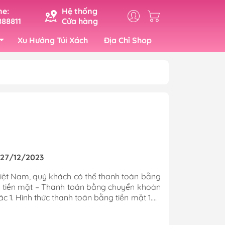
ne:
Hệ thống
88811
Cửa hàng
Xu Hướng Túi Xách
Địa Chỉ Shop
19cm)
Card Thẻ Cứng Các Hãng
rung (32cm)
Ruy Băng Hàng Hiệu
ớn (42cm)
Hóa Đơn Các Hãng
Tem Dán Giấy Nến
- 27/12/2023
Viên Thơm Chống Ẩm
ệt Nam, quý khách có thể thanh toán bằng
g tiền mặt – Thanh toán bằng chuyển khoản
 Túi
ác 1. Hình thức thanh toán bằng tiền mặt 1.a.
ách hàng vui lòng thanh toán trực tiếp tại
o Túi
m Hà Nội: 91 Định Công Thượng, Hoàng Mai,