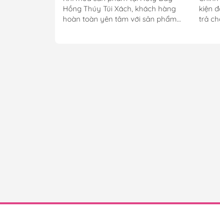
Hồng Thúy Túi Xách, khách hàng
kiện đ
hoàn toàn yên tâm với sản phẩm
trả ch
của shop, được bảo hành theo chính
phẩm 
sách của shop và ngoài ra có thêm
chuyể
chính sách hỗ trợ trong 7 ngày nếu
dính 
có lỗi của nhà sản xuất *. Chính sách
không
bảo hành Bảo hành tai cửa hàng Hỗ
đầu. 
trợ trả góp với lãi suất 0%. Điều kiện
trình 
bảo hành hợp lệ Với chính sách của
mở đư
chúng tôi, sản phẩm sẽ được bảo
khóa 
hành nếu thỏa mãn đầy đủ các điều
không
kiện sau: Sản phẩm còn trong hạn
nghe, 
bảo hành tại thời điểm khách hàng...
hay từ