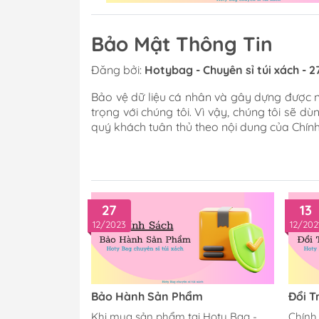
Bảo Mật Thông Tin
Đăng bởi:
Hotybag - Chuyên sỉ túi xách - 
Bảo vệ dữ liệu cá nhân và gây dựng được n
trọng với chúng tôi. Vì vậy, chúng tôi sẽ d
quý khách tuân thủ theo nội dung của Chính
thập thông tin Việc thu thập dữ liệu chủ
gồm: Email, điện thoại, tên đăng nhập, 
(thành viên). Đây là các thông tin mà ho
bắt buộc...
27
13
12/2023
12/202
Bảo Hành Sản Phẩm
Đổi T
Khi mua sản phẩm tại Hoty Bag -
Chính 