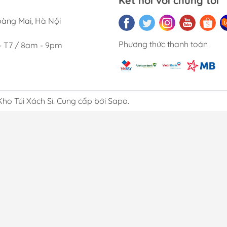
Kết nối với chúng tôi
oàng Mai, Hà Nội
Phương thức thanh toán
- T7 / 8am - 9pm
Kho Túi Xách Sỉ. Cung cấp bởi Sapo.