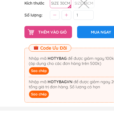
Bóp Đựng Tiền
Kích thước
SIZE 30CM
SIZE 38CM
Số lượng:
THÊM VÀO GIỎ
MUA NGAY
Code Ưu Đãi
Nhập mã
HOTYBAG
để được giảm ngay 100k
(áp dụng cho các đơn hàng trên 500k)
Sao chép
Nhập mã
HOTYBAGVN
để được giảm ngay 20%
tổng giá trị đơn hàng. Số lượng có hạn
Sao chép