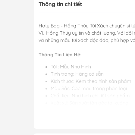
Thông tin chi tiết
Hoty Bag - Hồng Thúy Túi Xách chuyên sỉ túi
Ví, Hồng Thúy uy tín và chất lượng. Với đ
và những mẫu túi xách độc đáo, phù hợp v
Thông Tin Liên Hệ:
Túi : Mẫu Như Hình
Tình trạng: Hàng có sẵn
Kích thước: Kèm theo hình sản phẩm
Màu Sắc: Các màu trong phân loại
Chất liệu: Như hình chi tiết sản phẩm
Xuất xứ: Sản xuất tận gốc tại xưởng
Kiểu Dáng: Kèm theo chi tiết hình ảnh
Chi tiết sản phẩm:Vui lòng xem hàng 
Tại Sao Chọn Hoty Bag cho Sỉ Túi Xách?