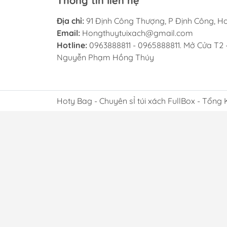
Thông tin liên hệ
Địa chỉ:
91 Định Công Thượng, P Định Công, H
Email:
Hongthuytuixach@gmail.com
Hotline:
0963888811 - 0965888811. Mở Cửa T2 
Nguyễn Phạm Hồng Thúy
Hoty Bag - Chuyên sỈ túi xách FullBox - Tổng 