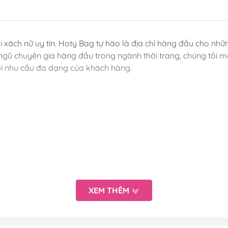
 xách nữ uy tín. Hoty Bag tự hào là địa chỉ hàng đầu cho nhữn
ội ngũ chuyên gia hàng đầu trong ngành thời trang, chúng tô
ới nhu cầu đa dạng của khách hàng.
XEM THÊM
với hình ảnh kèm theo