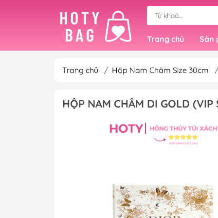
Trang chủ
Sản
Trang chủ
/
Hộp Nam Châm Size 30cm
Túi Xách Fullbox 
HỘP NAM CHÂM DI GOLD (VIP 
Túi Mới Về - Có S
Túi Tote
Túi Quai Xách
Túi Đeo Chéo & Đ
Balo Lớn
Balo Nhỏ