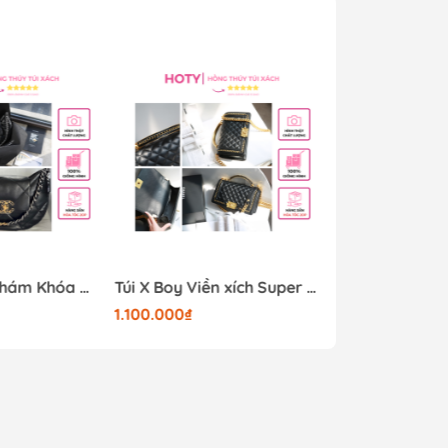
i nhiều kiểu dáng, màu sắc và chất liệu để
 trình sản xuất kiểm soát chất lượng
tâm để bạn có thể phát triển kinh doanh
Túi X C19 Da Nhám Khóa Vàng Dây Xích #7556 Có Hộp
Túi X Boy Viền xích Super Quai Kim Loại Vàng (Có hộp)
1.100.000₫
880.000₫