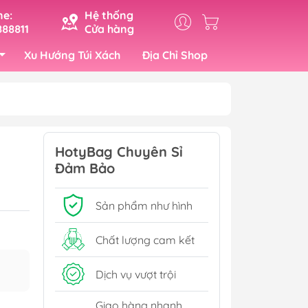
ne:
Hệ thống
88811
Cửa hàng
Xu Hướng Túi Xách
Địa Chỉ Shop
19cm)
Card Thẻ Cứng Các Hãng
HotyBag Chuyên Sỉ
rung (32cm)
Ruy Băng Hàng Hiệu
Đảm Bảo
ớn (42cm)
Hóa Đơn Các Hãng
Tem Dán Giấy Nến
Sản phẩm như hình
Viên Thơm Chống Ẩm
Chất lượng cam kết
 Túi
Dịch vụ vượt trội
o Túi
Giao hàng nhanh