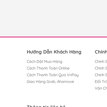
Sốp-pe: https://shope.ee/7zgWLZkjP
Tiktok: https://www.tiktok.com/@hot
Chính sách bán hàng:
Cam kết hàng đẹp chuẩn như hình 100
Giao hàng siêu tốc toàn quốc. Luôn ki
Có giao hàng bằng Nowship, GrabExpe
Cam kết giao hàng chuẩn size, mẫu, m
Hướng Dẫn Khách Hàng
Chín
Chính sách đổi trả
Cách Đặt Mua Hàng
Chính 
Quay video khui hàng khi nhận sản ph
Cách Thanh Toán Online
Chính 
khóa.... ) kể từ ngày khách hàng nhậ
Cách Thanh Toán Qua VnPay
Chính 
Không nhận đổi trả với sản phẩm đã 
Không áp dụng đổi trả Online với đơn 
Giao Hàng Grab, Ahamove
Đổi Tr
Vận Ch
Hoty Bag cam kết mang đến cho bạn trải ngh
thăm chúng tôi để sở hữu những chiếc túi x