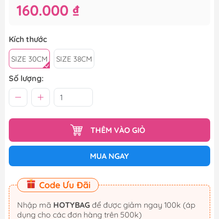
160.000 ₫
Kích thước
SIZE 30CM
SIZE 38CM
Số lượng:
THÊM VÀO GIỎ
MUA NGAY
Code Ưu Đãi
Nhập mã
HOTYBAG
để được giảm ngay 100k (áp
dụng cho các đơn hàng trên 500k)